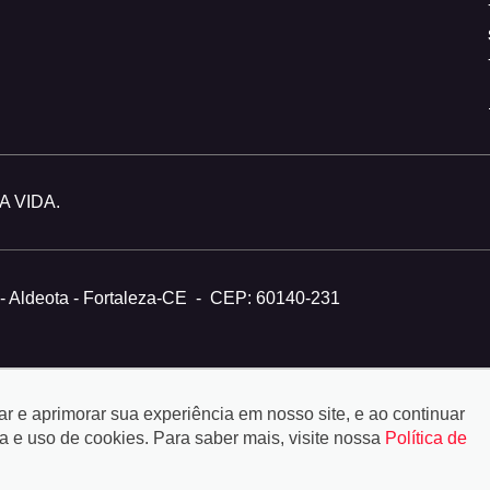
 VIDA.
- Aldeota - Fortaleza-CE
-
CEP: 60140-231
tar e aprimorar sua experiência em nosso site, e ao continuar
e uso de cookies. Para saber mais, visite nossa
Política de
© Copyright 2026
-
Auto