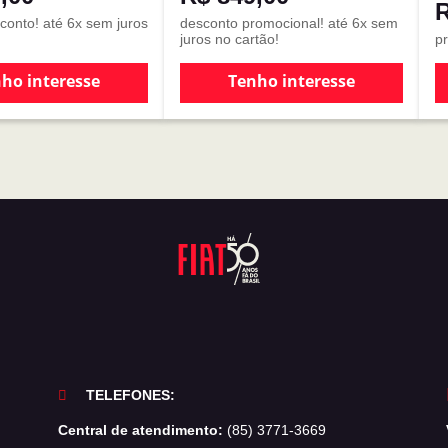
R
onto! até 6x sem juros
desconto promocional! até 6x sem
juros no cartão!
pr
ho interesse
Tenho interesse
TELEFONES:
Central de atendimento:
(85) 3771-3669