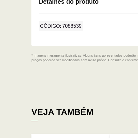
Detalhes do produto
CÓDIGO: 7088539
* Imagens meramente ilustrativas. Alguns itens apresentados poderão 
preços poderão ser modificados sem aviso prévio. Consulte e confir
VEJA TAMBÉM