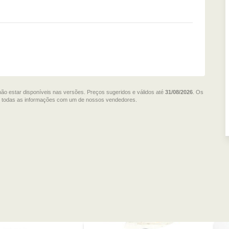
não estar disponíveis nas versões. Preços sugeridos e válidos até
31/08/2026
. Os
me todas as informações com um de nossos vendedores.