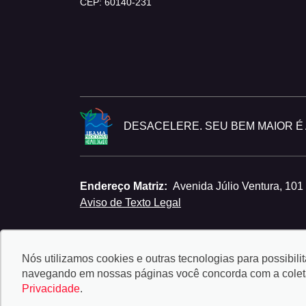
CEP: 60140-231
DESACELERE. SEU BEM MAIOR É A
Endereço Matriz:
Avenida Júlio Ventura, 101 
Aviso de Texto Legal
Nós utilizamos cookies e outras tecnologias para possibili
navegando em nossas páginas você concorda com a coleta 
Privacidade
.