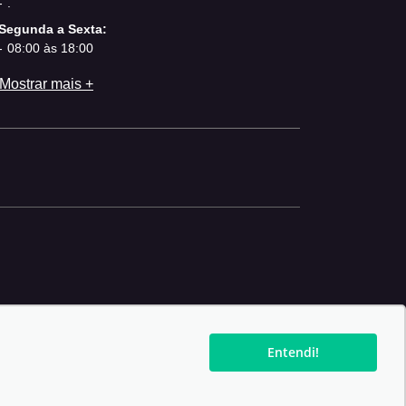
.
Segunda a Sexta:
08:00 às 18:00
Mostrar mais +
Entendi!
Force - Todos os direitos reservados.
Política de privacidade.