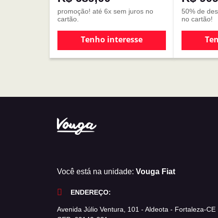
promoção! até 6x sem juros no
50% de desc
cartão.
no cartão!
Tenho interesse
Ten
Você está na unidade:
Vouga Fiat
ENDEREÇO:
Avenida Júlio Ventura, 101 - Aldeota - Fortaleza-CE