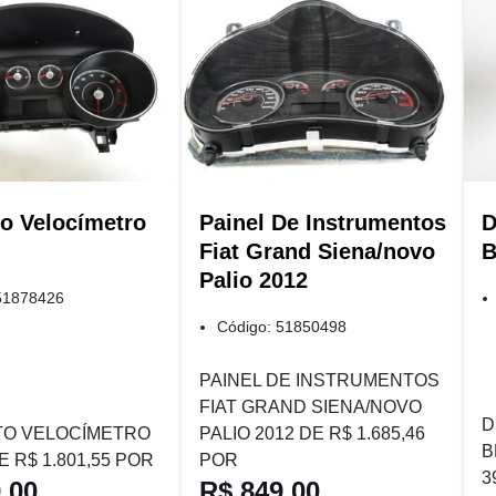
o Velocímetro
Painel De Instrumentos
D
Fiat Grand Siena/novo
B
Palio 2012
51878426
Código: 51850498
PAINEL DE INSTRUMENTOS
FIAT GRAND SIENA/NOVO
D
O VELOCÍMETRO
PALIO 2012 DE R$ 1.685,46
B
 R$ 1.801,55 POR
POR
3
,00
R$ 849,00