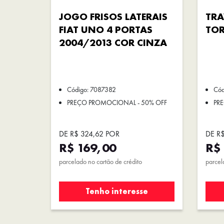
JOGO FRISOS LATERAIS
TRA
FIAT UNO 4 PORTAS
TO
2004/2013 COR CINZA
Código: 7087382
Cód
PREÇO PROMOCIONAL - 50% OFF
PR
DE R$ 324,62 POR
DE R
R$ 169,00
R$
parcelado no cartão de crédito
parcel
Tenho interesse