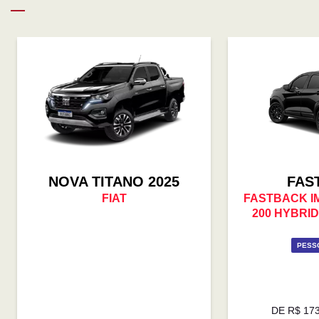
NOVA TITANO 2025
FAS
FIAT
FASTBACK I
200 HYBRID
PESSO
DE R$ 17