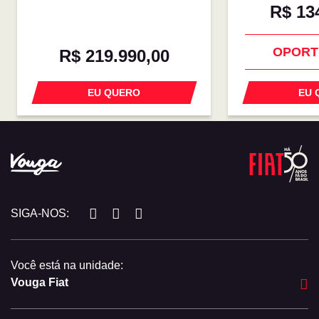
R$ 13
OPORT
R$ 219.990,00
EU QUERO
EU 
SIGA-NOS:
Você está na unidade:
Vouga Fiat