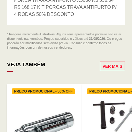
PORCA TRAVA ANTIFURTO X5030 R$ 336,34
R$ 168,17 KIT PORCAS TRAVA ANTIFURTO P/
4 RODAS 50% DESCONTO
* Imagens meramente ilustrativas. Alguns itens apresentados poderão não estar
disponíveis nas versões. Preços sugeridos e válidos até
31/08/2026
. Os preços
poderão ser modificados sem aviso prévio. Consulte e confirme todas as
informações com um de nossos vendedores.
VEJA TAMBÉM
VER MAIS
PREÇO PROMOCIONAL - 50% OFF
PREÇO PROMOCIONAL -